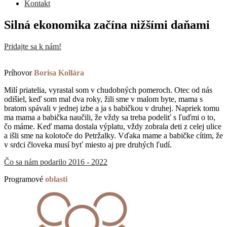
Kontakt
Silná ekonomika začína nižšími daňami
Pridajte sa k nám!
Príhovor
Borisa Kollára
Milí priatelia, vyrastal som v chudobných pomeroch. Otec od nás
odišiel, keď som mal dva roky, žili sme v malom byte, mama s
bratom spávali v jednej izbe a ja s babičkou v druhej. Napriek tomu
ma mama a babička naučili, že vždy sa treba podeliť s ľuďmi o to,
čo máme. Keď mama dostala výplatu, vždy zobrala deti z celej ulice
a išli sme na kolotoče do Petržalky. Vďaka mame a babičke cítim, že
v srdci človeka musí byť miesto aj pre druhých ľudí.
Čo sa nám podarilo 2016 - 2022
Programové
oblasti