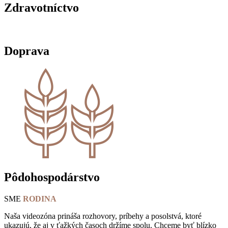
Zdravotníctvo
Doprava
Pôdohospodárstvo
SME
RODINA
Naša videozóna prináša rozhovory, príbehy a posolstvá, ktoré
ukazujú, že aj v ťažkých časoch držíme spolu. Chceme byť blízko