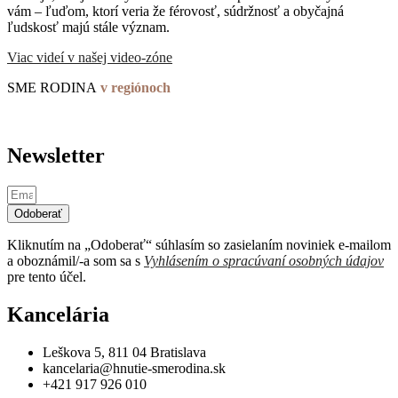
vám – ľuďom, ktorí veria že férovosť, súdržnosť a obyčajná
ľudskosť majú stále význam.
Viac videí v našej video-zóne
SME RODINA
v regiónoch
Newsletter
Odoberať
Kliknutím na „Odoberať“ súhlasím so zasielaním noviniek e-mailom
a oboznámil/-a som sa s
Vyhlásením o spracúvaní osobných údajov
pre tento účel.
Kancelária
Leškova 5, 811 04 Bratislava
kancelaria@hnutie-smerodina.sk
+421 917 926 010