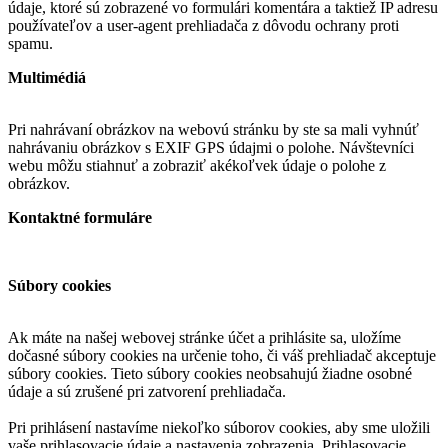
údaje, ktoré sú zobrazené vo formulári komentára a taktiež IP adresu
používateľov a user-agent prehliadača z dôvodu ochrany proti
spamu.
Multimédiá
Pri nahrávaní obrázkov na webovú stránku by ste sa mali vyhnúť
nahrávaniu obrázkov s EXIF GPS údajmi o polohe. Návštevníci
webu môžu stiahnuť a zobraziť akékoľvek údaje o polohe z
obrázkov.
Kontaktné formuláre
Súbory cookies
Ak máte na našej webovej stránke účet a prihlásite sa, uložíme
dočasné súbory cookies na určenie toho, či váš prehliadač akceptuje
súbory cookies. Tieto súbory cookies neobsahujú žiadne osobné
údaje a sú zrušené pri zatvorení prehliadača.
Pri prihlásení nastavíme niekoľko súborov cookies, aby sme uložili
vaše prihlasovacie údaje a nastavenia zobrazenia. Prihlasovacie