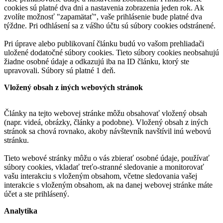
cookies sú platné dva dni a nastavenia zobrazenia jeden rok. Ak
zvolíte možnosť "zapamätať", vaše prihlásenie bude platné dva
týždne. Pri odhlásení sa z vášho účtu sú súbory cookies odstránené.
Pri úprave alebo publikovaní článku budú vo vašom prehliadači
uložené dodatočné súbory cookies. Tieto súbory cookies neobsahujú
žiadne osobné údaje a odkazujú iba na ID článku, ktorý ste
upravovali. Súbory sú platné 1 deň.
Vložený obsah z iných webových stránok
Články na tejto webovej stránke môžu obsahovať vložený obsah
(napr. videá, obrázky, články a podobne). Vložený obsah z iných
stránok sa chová rovnako, akoby návštevník navštívil inú webovú
stránku.
Tieto webové stránky môžu o vás zbierať osobné údaje, používať
súbory cookies, vkladať treťo-stranné sledovanie a monitorovať
vašu interakciu s vloženým obsahom, včetne sledovania vašej
interakcie s vloženým obsahom, ak na danej webovej stránke máte
účet a ste prihlásený.
Analytika