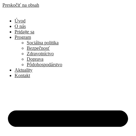
Preskočiť na obsah
Úvod
O nás
Pridajte sa
Program
Sociálna politika
Bezpečnosť
Zdravotníctvo
Doprava
Pôdohospodárstvo
Aktuality
Kontakt