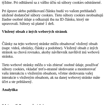
týždne. Pri odhlásení sa z vášho účtu sú súbory cookies odstránené.
Pri úprave alebo publikovaní článku budú vo vašom prehliadači
uložené dodatočné súbory cookies. Tieto súbory cookies neobsahujú
žiadne osobné údaje a odkazujú iba na ID článku, ktorý ste
upravovali. Súbory sú platné 1 deň.
Vložený obsah z iných webových stránok
Články na tejto webovej stránke môžu obsahovať vložený obsah
(napr. videá, obrázky, články a podobne). Vložený obsah z iných
stránok sa chová rovnako, akoby návštevník navštívil inú webovú
stránku.
Tieto webové stránky môžu o vás zbierať osobné údaje, používať
súbory cookies, vkladať treťo-stranné sledovanie a monitorovať
vašu interakciu s vloženým obsahom, včetne sledovania vašej
interakcie s vloženým obsahom, ak na danej webovej stránke máte
účet a ste prihlásený.
Analytika