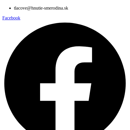
tlacove@hnutie-smerodina.sk
Facebook