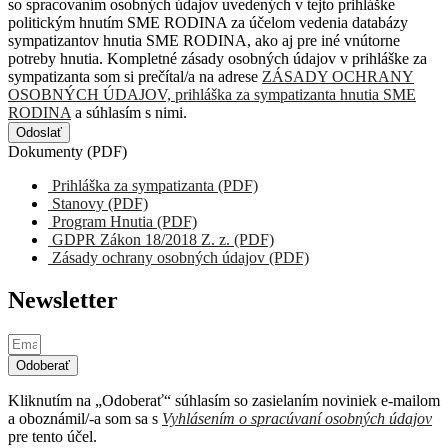
so spracovaním osobných údajov uvedených v tejto prihláške
politickým hnutím SME RODINA za účelom vedenia databázy
sympatizantov hnutia SME RODINA, ako aj pre iné vnútorne
potreby hnutia. Kompletné zásady osobných údajov v prihláške za
sympatizanta som si prečítal/a na adrese
ZÁSADY OCHRANY
OSOBNÝCH ÚDAJOV, prihláška za sympatizanta hnutia SME
RODINA
a súhlasím s nimi.
Odoslať
Dokumenty (PDF)
Prihláška za sympatizanta (PDF)
Stanovy (PDF)
Program Hnutia (PDF)
GDPR Zákon 18/2018 Z. z. (PDF)
Zásady ochrany osobných údajov (PDF)
Newsletter
Odoberať
Kliknutím na „Odoberať“ súhlasím so zasielaním noviniek e-mailom
a oboznámil/-a som sa s
Vyhlásením o spracúvaní osobných údajov
pre tento účel.