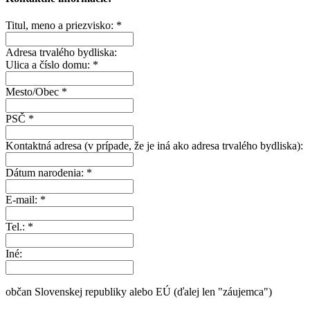
Titul, meno a priezvisko:
*
Adresa trvalého bydliska:
Ulica a číslo domu:
*
Mesto/Obec
*
PSČ
*
Kontaktná adresa (v prípade, že je iná ako adresa trvalého bydliska):
Dátum narodenia:
*
E-mail:
*
Tel.:
*
Iné:
občan Slovenskej republiky alebo EÚ (ďalej len "záujemca")