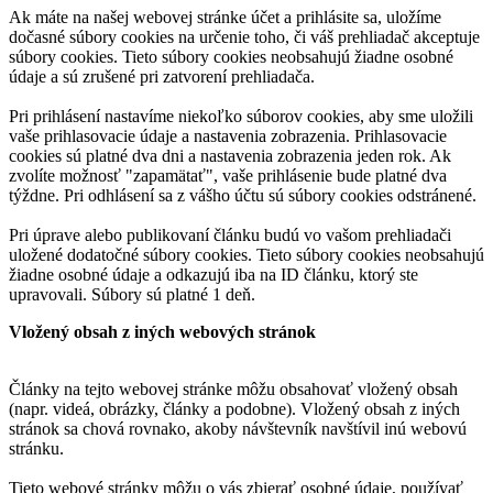
Ak máte na našej webovej stránke účet a prihlásite sa, uložíme
dočasné súbory cookies na určenie toho, či váš prehliadač akceptuje
súbory cookies. Tieto súbory cookies neobsahujú žiadne osobné
údaje a sú zrušené pri zatvorení prehliadača.
Pri prihlásení nastavíme niekoľko súborov cookies, aby sme uložili
vaše prihlasovacie údaje a nastavenia zobrazenia. Prihlasovacie
cookies sú platné dva dni a nastavenia zobrazenia jeden rok. Ak
zvolíte možnosť "zapamätať", vaše prihlásenie bude platné dva
týždne. Pri odhlásení sa z vášho účtu sú súbory cookies odstránené.
Pri úprave alebo publikovaní článku budú vo vašom prehliadači
uložené dodatočné súbory cookies. Tieto súbory cookies neobsahujú
žiadne osobné údaje a odkazujú iba na ID článku, ktorý ste
upravovali. Súbory sú platné 1 deň.
Vložený obsah z iných webových stránok
Články na tejto webovej stránke môžu obsahovať vložený obsah
(napr. videá, obrázky, články a podobne). Vložený obsah z iných
stránok sa chová rovnako, akoby návštevník navštívil inú webovú
stránku.
Tieto webové stránky môžu o vás zbierať osobné údaje, používať