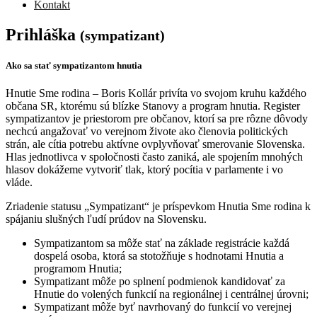
Kontakt
Prihláška
(sympatizant)
Ako sa stať sympatizantom hnutia
Hnutie Sme rodina – Boris Kollár privíta vo svojom kruhu každého
občana SR, ktorému sú blízke Stanovy a program hnutia. Register
sympatizantov je priestorom pre občanov, ktorí sa pre rôzne dôvody
nechcú angažovať vo verejnom živote ako členovia politických
strán, ale cítia potrebu aktívne ovplyvňovať smerovanie Slovenska.
Hlas jednotlivca v spoločnosti často zaniká, ale spojením mnohých
hlasov dokážeme vytvoriť tlak, ktorý pocítia v parlamente i vo
vláde.
Zriadenie statusu „Sympatizant“ je príspevkom Hnutia Sme rodina k
spájaniu slušných ľudí prúdov na Slovensku.
Sympatizantom sa môže stať na základe registrácie každá
dospelá osoba, ktorá sa stotožňuje s hodnotami Hnutia a
programom Hnutia;
Sympatizant môže po splnení podmienok kandidovať za
Hnutie do volených funkcií na regionálnej i centrálnej úrovni;
Sympatizant môže byť navrhovaný do funkcií vo verejnej