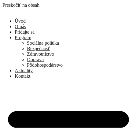
Preskočiť na obsah
Úvod
O nás
Pridajte sa
Program
Sociálna politika
Bezpečnosť
Zdravotníctvo
Doprava
Pôdohospodárstvo
Aktuality
Kontakt