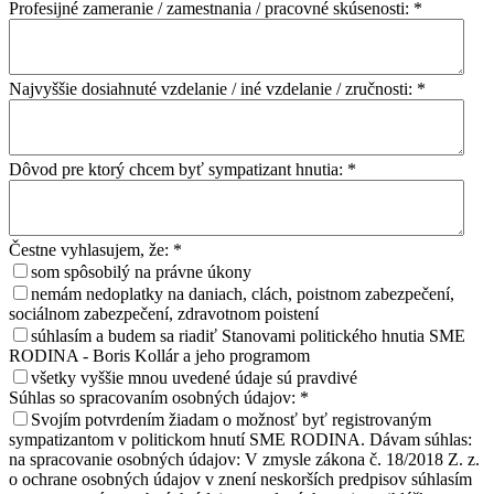
Profesijné zameranie / zamestnania / pracovné skúsenosti:
*
Najvyššie dosiahnuté vzdelanie / iné vzdelanie / zručnosti:
*
Dôvod pre ktorý chcem byť sympatizant hnutia:
*
Čestne vyhlasujem, že:
*
som spôsobilý na právne úkony
nemám nedoplatky na daniach, clách, poistnom zabezpečení,
sociálnom zabezpečení, zdravotnom poistení
súhlasím a budem sa riadiť Stanovami politického hnutia SME
RODINA - Boris Kollár a jeho programom
všetky vyššie mnou uvedené údaje sú pravdivé
Súhlas so spracovaním osobných údajov:
*
Svojím potvrdením žiadam o možnosť byť registrovaným
sympatizantom v politickom hnutí SME RODINA. Dávam súhlas:
na spracovanie osobných údajov: V zmysle zákona č. 18/2018 Z. z.
o ochrane osobných údajov v znení neskorších predpisov súhlasím