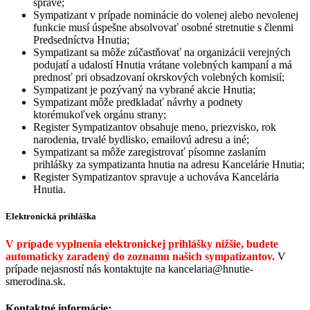
správe;
Sympatizant v prípade nominácie do volenej alebo nevolenej
funkcie musí úspešne absolvovať osobné stretnutie s členmi
Predsedníctva Hnutia;
Sympatizant sa môže zúčastňovať na organizácii verejných
podujatí a udalostí Hnutia vrátane volebných kampaní a má
prednosť pri obsadzovaní okrskových volebných komisií;
Sympatizant je pozývaný na vybrané akcie Hnutia;
Sympatizant môže predkladať návrhy a podnety
ktorémukoľvek orgánu strany;
Register Sympatizantov obsahuje meno, priezvisko, rok
narodenia, trvalé bydlisko, emailovú adresu a iné;
Sympatizant sa môže zaregistrovať písomne zaslaním
prihlášky za sympatizanta hnutia na adresu Kancelárie Hnutia;
Register Sympatizantov spravuje a uchováva Kancelária
Hnutia.
Elektronická prihláška
V prípade vyplnenia elektronickej prihlášky nižšie, budete
automaticky zaradený do zoznamu našich sympatizantov.
V
prípade nejasností nás kontaktujte na kancelaria@hnutie-
smerodina.sk.
Kontaktné informácie: